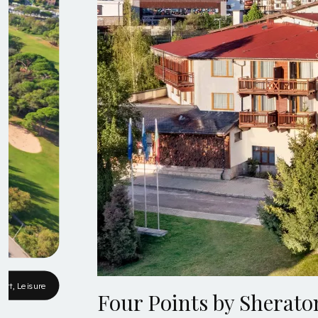
rt, Leisure
Four Points by Sherat