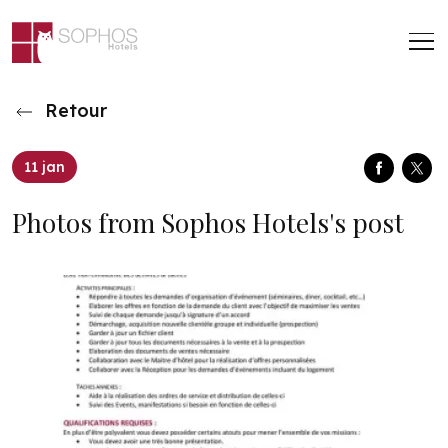
Aller au contenu principal
Retour
11 jan
Face
Twi
Photos from Sophos Hotels's post